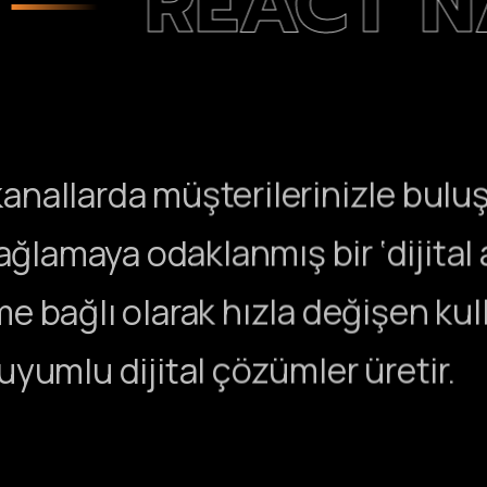
REACT NATIV
al kanallarda müşterilerinizle bul
lamaya odaklanmış bir ‘dijital aj
me bağlı olarak hızla değişen kull
 uyumlu dijital çözümler üretir.