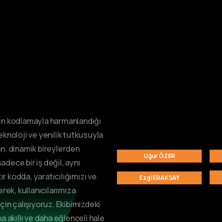
ğın kodlamayla harmanlandığı
eknoloji ve yenilik tutkusuyla
an, dinamik bireylerden
Uğur ÖZER
dece bir iş değil, aynı
r kodda, yaratıcılığımızı ve
Ezgi ERAKSAY
erek, kullanıcılarımıza
in çalışıyoruz. Ekibimizdeki
a akıllı ve daha eğlenceli hale