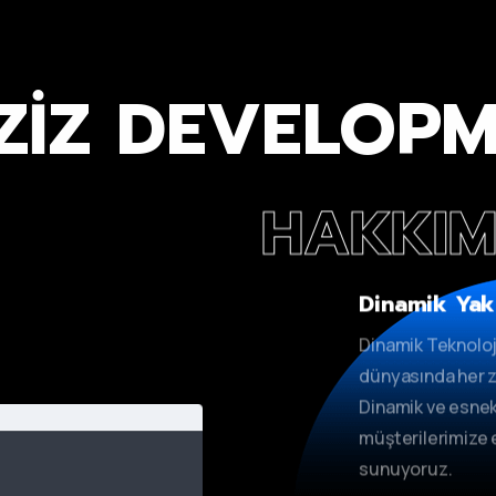
ZİZ DEVELOP
HAKKIM
Dinamik Yak
Dinamik Teknoloj
dünyasında her z
Dinamik ve esnek
müşterilerimize e
sunuyoruz.