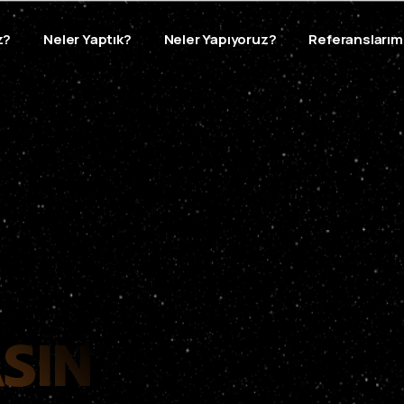
z?
Neler Yaptık?
Neler Yapıyoruz?
Referanslarım
SIN