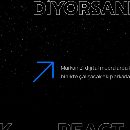
DIYORSANI
Markanızı dijital mecralard
birlikte çalışacak ekip arkadaş