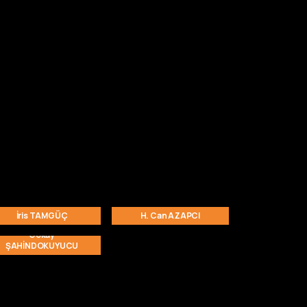
İris TAMGÜÇ
H. Can AZAPCI
Gökay
ŞAHİNDOKUYUCU