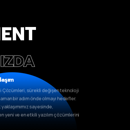
MENT
IZDA
laşım
i Çözümleri, sürekli değişen teknoloji
aman bir adım önde olmayı hedefler.
 yaklaşımımız sayesinde,
n yeni ve en etkili yazılım çözümlerini