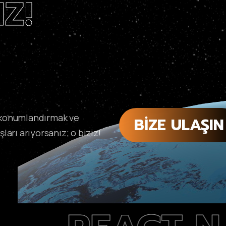
Z!
a konumlandırmak ve
BIZE ULAŞIN
ları arıyorsanız; o biziz!