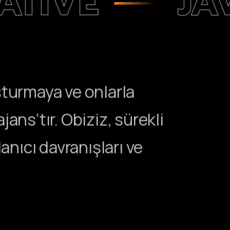
E
JAVASC
uşturmaya ve onlarla
ans‘tır. Obiziz, sürekli
anıcı davranışları ve