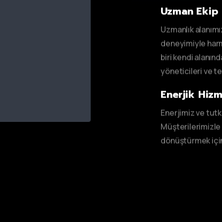
Uzman Ekip
Uzmanlık alanımız,
deneyimiyle harm
biri kendi alanın
yöneticileri ve t
Enerjik Hiz
Enerjimiz ve tut
Müşterilerimizle
dönüştürmek için 