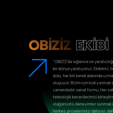
OBIZIZ
EKIBI
"OBİZİZ'de eğlence ve yaratıcılı
bir dünya yaratıyoruz. Ekibimiz, t
dolu, her biri kendi alanında uzm
oluşuyor. Bizim için kod yazmak sa
zamanda bir sanat formu. Her satı
teknolojik becerilerimizi birleştir
olağanüstü deneyimler sunmak iç
herkes, projelerimizi daha iyi, dah