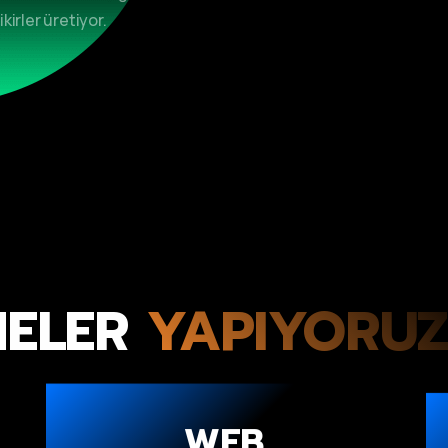
ikirler üretiyor.
NELER
YAPIYORUZ
WEB