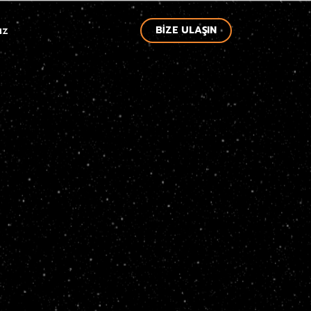
ız
BIZE ULAŞIN